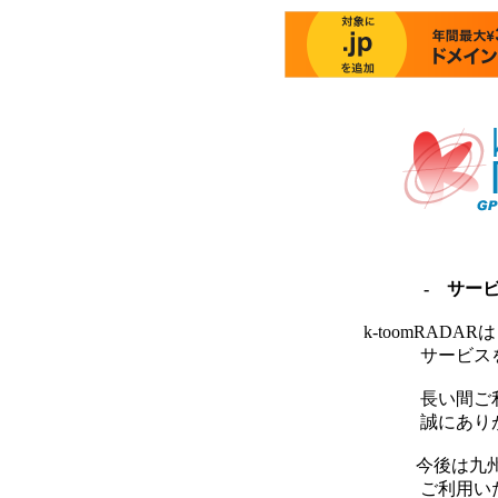
- サー
k-toomRAD
サービス
長い間ご
誠にあり
今後は九
ご利用い